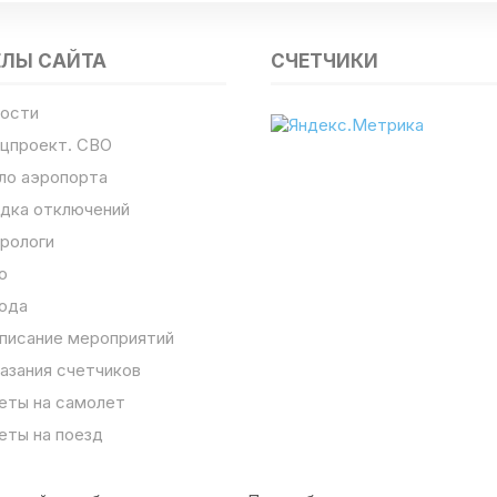
ЕЛЫ САЙТА
СЧЕТЧИКИ
ости
цпроект. СВО
ло аэропорта
дка отключений
рологи
о
ода
писание мероприятий
азания счетчиков
еты на самолет
еты на поезд