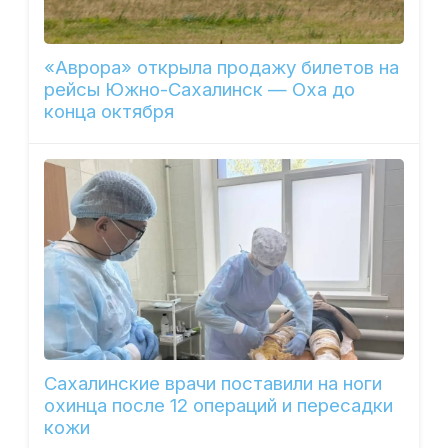
«Аврора» открыла продажу билетов на
рейсы Южно-Сахалинск — Оха до
конца октября
Сахалинские врачи поставили на ноги
охинца после 12 операций и пересадки
кожи