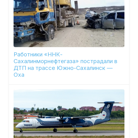
Работники «ННК-
Сахалинморнефтегаза» пострадали в
ДТП на трассе Южно-Сахалинск —
Оха