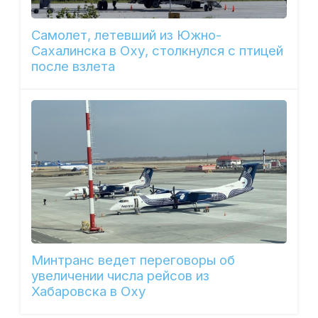
Самолет, летевший из Южно-
Сахалинска в Оху, столкнулся с птицей
после взлета
Минтранс ведет переговоры об
увеличении числа рейсов из
Хабаровска в Оху