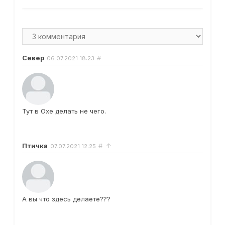
Север
#
06.07.2021
18:23
Тут в Охе делать не чего.
Птичка
#
↑
07.07.2021
12:25
А вы что здесь делаете???