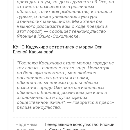
приходит на ум, когда вы думаете об Охе, но
это место развивается в различных
областях, таких как рыболовство, история и
туризм, а также уникальная культура
этнических меньшинств. Мы хотели бы
немного рассказать вам о ходе поездки в
этот город", — сообщает генконсульство
Японии в Южно-Сахалинске.
КУНО Кадзухиро встретился с мэром Охи
Еленой Касьяновой.
"Госпожа Касьянова стала мэром города не
так давно - в апреле этого года. Несмотря
на большую занятость, мэр любезно
согласилась встретиться с нами,
обменяться мнениями о дальнейшем
развитии города Охи, межрегиональных
обменов с Японией, развитием региона в
экономической и других сферах
общественной жизни", — говорится в пресс-
релизе консульства.
Надежный
Генеральное консульство Японии
источник
в Южно-Сахалинске