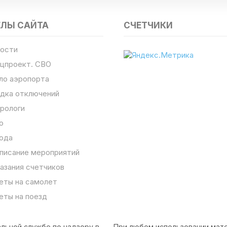
ЕЛЫ САЙТА
СЧЕТЧИКИ
ости
цпроект. СВО
ло аэропорта
дка отключений
рологи
о
ода
писание мероприятий
азания счетчиков
еты на самолет
еты на поезд
льной службе по надзору в
При любом использовании мате