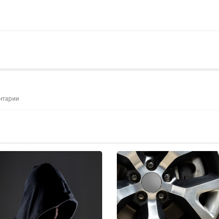
нтарии