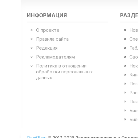
ИНФОРМАЦИЯ
РАЗД
О проекте
Нов
Правила сайта
Спе
Редакция
Таб
Рекламодателям
Сво
Политика в отношении
Нек
обработки персональных
Кин
данных
Пог
Рас
Пок
Бил
Бил
Оха65.ру
© 2017-2026 Зарегистрировано в Федера