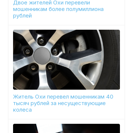
Двое жителей Охи перевели
мошенникам более полумиллиона
рублей
Житель Охи перевел мошенникам 40
тысяч рублей за несуществующие
колеса