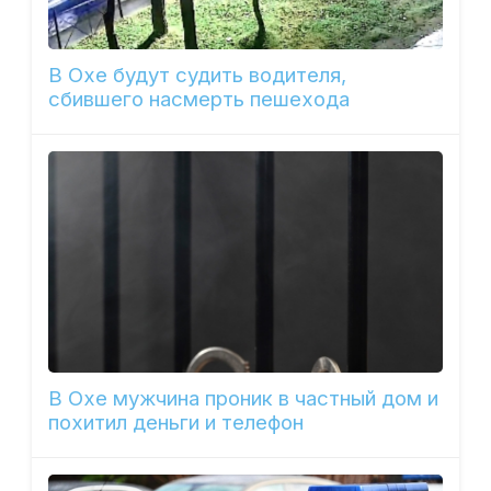
В Охе будут судить водителя,
сбившего насмерть пешехода
В Охе мужчина проник в частный дом и
похитил деньги и телефон