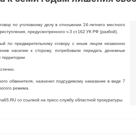
говор по уголовному делу в отношении 24-летнего местного
еступления, предусмотренного ч.3 ст.162 УК РФ (разбой).
ный по предварительному сговору с иным лицом незаконно
менив насилие к сторожу, потребовали передать денежные
 территории.
стично.
ого обвинителя, назначил подсудимому наказание в виде 7
рогого режима.
ha65.RU со ссылкой на пресс-службу областной прокуратуры.