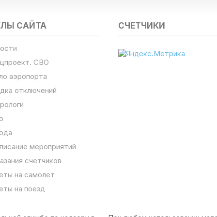
ЕЛЫ САЙТА
СЧЕТЧИКИ
ости
цпроект. СВО
ло аэропорта
дка отключений
рологи
о
ода
писание мероприятий
азания счетчиков
еты на самолет
еты на поезд