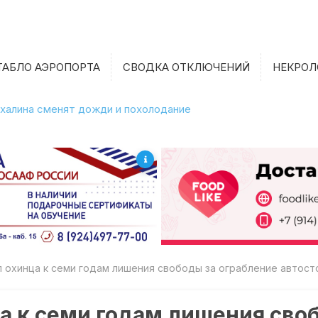
ТАБЛО АЭРОПОРТА
СВОДКА ОТКЛЮЧЕНИЙ
НЕКРОЛ
халина сменят дожди и похолодание
 охинца к семи годам лишения свободы за ограбление автост
а к семи годам лишения сво