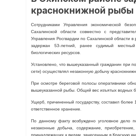
краснокнижной рыбы
Сотрудниками Управления экономической безо
Сахалинской области совместно с представи
Управления Росгвардии по Сахалинской области в 
задержан 53-летний, ранее судимый местный
биологических ресурсов.
Установлено, что вышеуказанный гражданин при п
сети) осуществлял незаконную добычу краснокнижн
При осмотре береговой полосы оперативники обна
вышеуказанной рыбы. Общий вес изъятых водных би
Ущерб, причиненный государству, составил более 
ответственное хранение.
По данному факту возбуждено уголовное дело по
незаконные добыча, содержание, приобретение,
принадлежащих к видам, занесенным в Красную кни