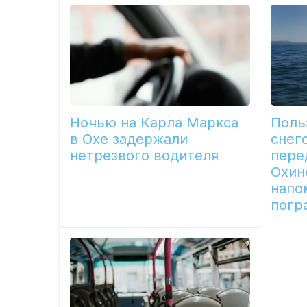
Ночью на Карла Маркса
Поль
в Охе задержали
снег
нетрезвого водителя
пере
Охин
напо
погр