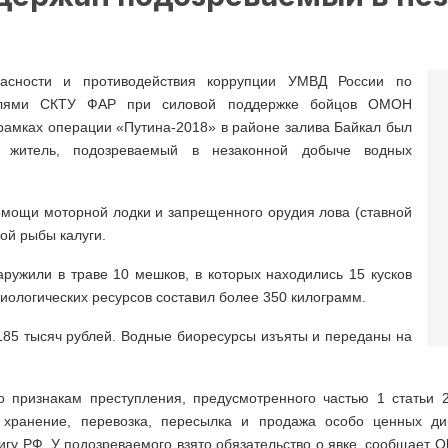
пасности и противодействия коррупции УМВД России по
телями СКТУ ФАР при силовой поддержке бойцов ОМОН
рамках операции «Путина-2018» в районе залива Байкал был
 житель, подозреваемый в незаконной добыче водных
омощи моторной лодки и запрещенного орудия лова (ставной
ой рыбы калуги.
ружили в траве 10 мешков, в которых находились 15 кусков
ологических ресурсов составил более 350 килограмм.
185 тысяч рублей. Водные биоресурсы изъяты и переданы на
 признакам преступления, предусмотренного частью 1 статьи 2
 хранение, перевозка, пересылка и продажа особо ценных ди
гу РФ. У подозреваемого взято обязательство о явке, сообщает 