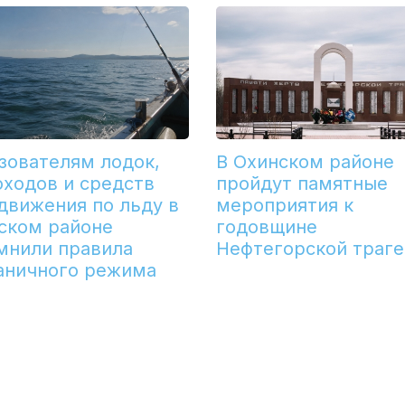
зователям лодок,
В Охинском районе
оходов и средств
пройдут памятные
движения по льду в
мероприятия к
ском районе
годовщине
мнили правила
Нефтегорской траг
аничного режима