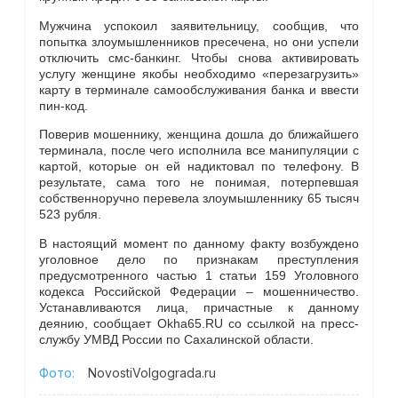
Мужчина успокоил заявительницу, сообщив, что
попытка злоумышленников пресечена, но они успели
отключить смс-банкинг. Чтобы снова активировать
услугу женщине якобы необходимо «перезагрузить»
карту в терминале самообслуживания банка и ввести
пин-код.
Поверив мошеннику, женщина дошла до ближайшего
терминала, после чего исполнила все манипуляции с
картой, которые он ей надиктовал по телефону. В
результате, сама того не понимая, потерпевшая
собственноручно перевела злоумышленнику 65 тысяч
523 рубля.
В настоящий момент по данному факту возбуждено
уголовное дело по признакам преступления
предусмотренного частью 1 статьи 159 Уголовного
кодекса Российской Федерации – мошенничество.
Устанавливаются лица, причастные к данному
деянию, сообщает Okha65.RU со ссылкой на пресс-
службу УМВД России по Сахалинской области.
Фото:
NovostiVolgograda.ru