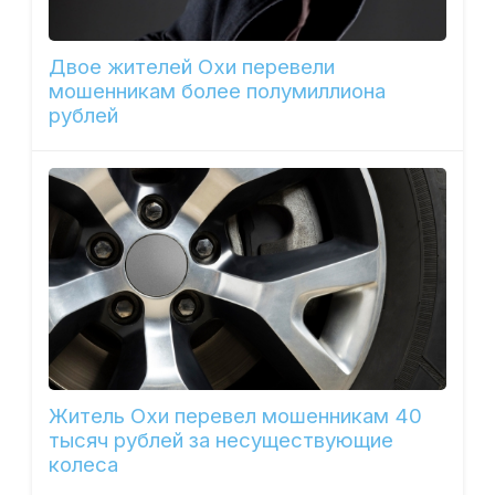
Двое жителей Охи перевели
мошенникам более полумиллиона
рублей
Житель Охи перевел мошенникам 40
тысяч рублей за несуществующие
колеса