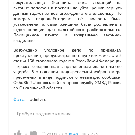
покупательница. Женщина взяла лежащий на
витрине телефон и поспешила уйти, решив вернуть
данный гаджет за вознаграждение его владельцу. По
камерам видеонаблюдения её личность была
установлена, а сама женщина была доставлена в
отдел полиции для дальнейшего разбирательства.
Похищенное изъято и возвращено законной
владелице.
Возбуждено уголовное дело по признакам
преступления, предусмотренного пунктом «в» части 2
статьи 158 Уголовного кодекса Российской Федерации
– кража, совершенная с причинением значительного
ущерба. В отношении подозреваемой избрана мера
пресечения в виде подписки о невыезде, сообщает
Okha65.RU со ссылкой на пресс-службу УМВД России
по Сахалинской области.
Фото:
udmtv.ru
Требует подтверждения
0
26.09.2018
15:48
2.72K