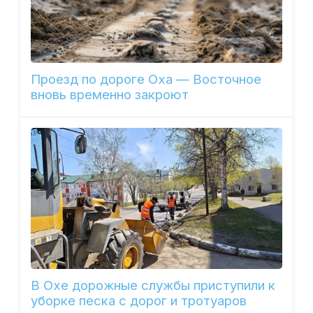
Проезд по дороге Оха — Восточное
вновь временно закроют
В Охе дорожные службы приступили к
уборке песка с дорог и тротуаров