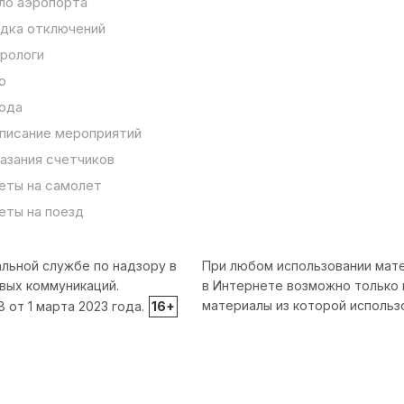
ло аэропорта
дка отключений
рологи
о
ода
писание мероприятий
азания счетчиков
еты на самолет
еты на поезд
льной службе по надзору в
При любом использовании мате
вых коммуникаций.
в Интернете возможно только 
материалы из которой использ
от 1 марта 2023 года.
16+