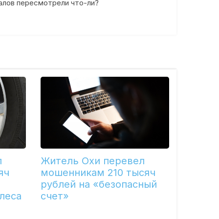
алов пересмотрели что-ли?
л
Житель Охи перевел
яч
мошенникам 210 тысяч
рублей на «безопасный
леса
счет»