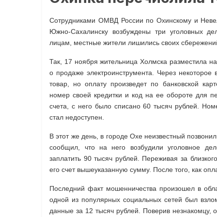
Сотрудниками ОМВД России по Охинскому и Невел
Южно-Сахалинску возбуждены три уголовных д
лицам, местные жители лишились своих сбережени
Так, 17 ноября жительница Холмска разместила на
о продаже электроинструмента. Через некоторое 
товар, но оплату произведет по банковской кар
номер своей кредитки и код на ее обороте для п
счета, с него было списано 60 тысяч рублей. Ном
стал недоступен.
В этот же день, в городе Охе неизвестный позвони
сообщил, что на него возбудили уголовное дел
заплатить 90 тысяч рублей. Переживая за близко
его счет вышеуказанную сумму. После того, как оп
Последний факт мошенничества произошел в облас
одной из популярных социальных сетей был взлома
данные за 12 тысяч рублей. Поверив незнакомцу, 