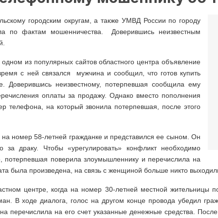
ьскому городским округам, а также УМВД России по городу
ела по фактам мошенничества. Доверившись неизвестным
й.
 одном из популярных сайтов областного центра объявление
время с ней связался мужчина и сообщил, что готов купить
те. Доверившись неизвестному, потерпевшая сообщила ему
еречисления оплаты за продажу. Однако вместо пополнения
ер телефона, на который звонила потерпевшая, после этого
л на номер 58-летней гражданке и представился ее сыном. Он
о за драку. Чтобы «урегулировать» конфликт необходимо
го, потерпевшая поверила злоумышленнику и перечислила на
лата была произведена, на связь с женщиной больше никто выходил
тном центре, когда на номер 30-летней местной жительницы поз
н. В ходе диалога, голос на другом конце провода убедил граж
она перечислила на его счет указанные денежные средства. Посл