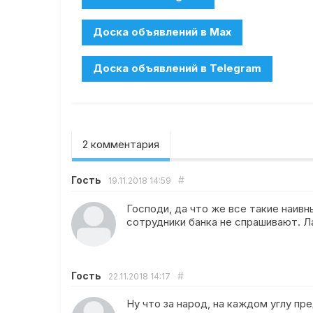
2 комментария
Гость
#
19.11.2018
14:59
Господи, да что же все такие наивн
сотрудники банка не спрашивают. Л
Гость
#
22.11.2018
14:17
Ну что за народ, на каждом углу п