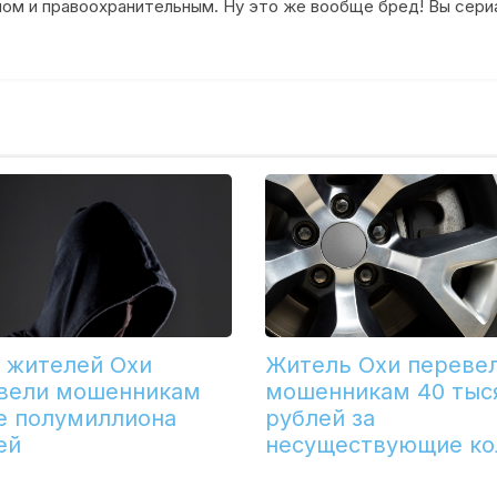
ном и правоохранительным. Ну это же вообще бред! Вы сери
 жителей Охи
Житель Охи переве
вели мошенникам
мошенникам 40 тыс
е полумиллиона
рублей за
ей
несуществующие ко