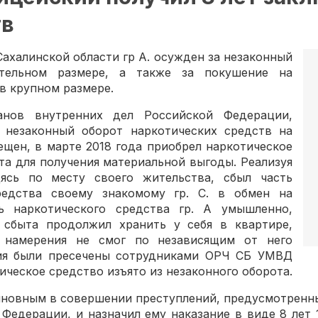
тв
ахалинской области гр А. осужден за незаконный
ительном размере, а также за покушение на
в крупном размере.
ганов внутренних дел Российской Федерации,
 незаконный оборот наркотических средств на
щен, в марте 2018 года приобрел наркотическое
та для получения материальной выгоды. Реализуя
ясь по месту своего жительства, сбыл часть
редства своему знакомому гр. С. в обмен на
ь наркотического средства гр. А умышленно,
 сбыта продолжил хранить у себя в квартире,
 намерения не смог по независящим от него
вия были пресечены сотрудниками ОРЧ СБ УМВД
ическое средство изъято из незаконного оборота.
овным в совершении преступлений, предусмотренных п. «б
й Федерации, и назначил ему наказание в виде 8 ле