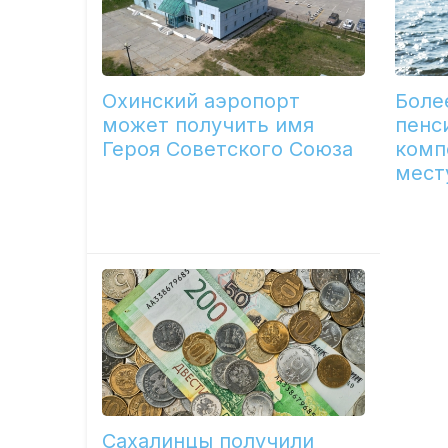
Охинский аэропорт
Боле
может получить имя
пенс
Героя Советского Союза
комп
мест
Сахалинцы получили