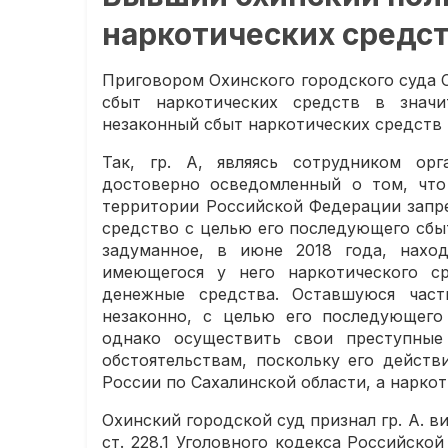
наркотических средс
Приговором Охинского городского суда С
сбыт наркотических средств в знач
незаконный сбыт наркотических средств 
Так, гр. А, являясь сотрудником ор
достоверно осведомленный о том, что
территории Российской Федерации запре
средство с целью его последующего сбы
задуманное, в июне 2018 года, наход
имеющегося у него наркотического с
денежные средства. Оставшуюся част
незаконно, с целью его последующего
однако осуществить свои преступные
обстоятельствам, поскольку его дейст
России по Сахалинской области, а наркот
Охинский городской суд признал гр. А. вин
ст. 228.1 Уголовного кодекса Российско