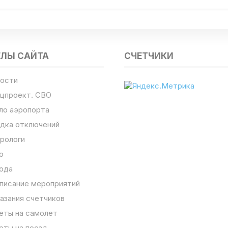
ЕЛЫ САЙТА
СЧЕТЧИКИ
ости
цпроект. СВО
ло аэропорта
дка отключений
рологи
о
ода
писание мероприятий
азания счетчиков
еты на самолет
еты на поезд