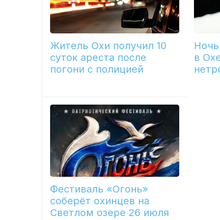
Житель Охи получил 10
Ночь
суток ареста после
в Ох
погони с полицией
нетр
Фестиваль «Огонь»
соберёт охинцев на
Светлом озере 26 июля