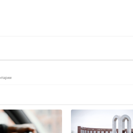
нтарии