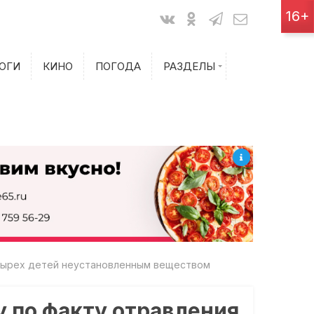
Показания счетчиков
16+
Билеты на самолет
ОГИ
КИНО
ПОГОДА
РАЗДЕЛЫ
Билеты на поезд
етырех детей неустановленным веществом
 по факту отравления