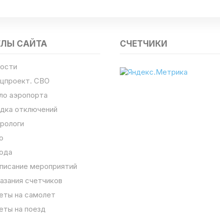
ЕЛЫ САЙТА
СЧЕТЧИКИ
ости
цпроект. СВО
ло аэропорта
дка отключений
рологи
о
ода
писание мероприятий
азания счетчиков
еты на самолет
еты на поезд