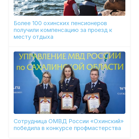
Более 100 охинских пенсионеров
получили компенсацию за проезд к
месту отдыха
Сотрудница ОМВД России «Охинский»
победила в конкурсе профмастерства