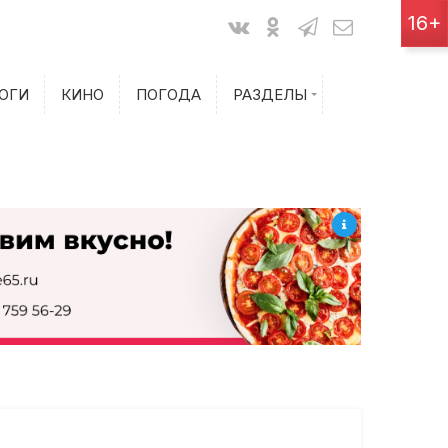
Показания счетчиков
16+
Билеты на самолет
ОГИ
КИНО
ПОГОДА
РАЗДЕЛЫ
Билеты на поезд