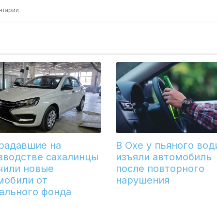
нтарии
радавшие на
В Охе у пьяного вод
зводстве сахалинцы
изъяли автомобиль
чили новые
после повторного
мобили от
нарушения
ального фонда