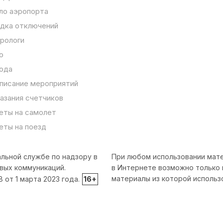
ло аэропорта
дка отключений
рологи
о
ода
писание мероприятий
азания счетчиков
еты на самолет
еты на поезд
льной службе по надзору в
При любом использовании мате
вых коммуникаций.
в Интернете возможно только 
материалы из которой использ
от 1 марта 2023 года.
16+