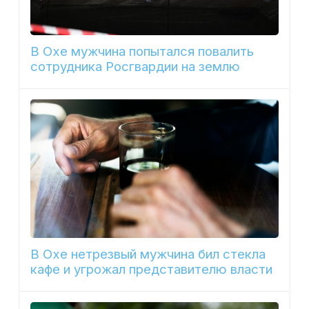
В Охе мужчина попытался повалить
сотрудника Росгвардии на землю
В Охе нетрезвый мужчина бил стекла
кафе и угрожал представителю власти