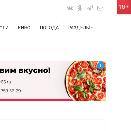
Показания счетчиков
16+
Билеты на самолет
ОГИ
КИНО
ПОГОДА
РАЗДЕЛЫ
Билеты на поезд