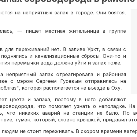
уются на неприятных запах в городе. Они боятся,
алась, — пишет местная жительница в группе
в для переживаний нет. В заливе Уркт, в связи с
 поднялись и канализационные сбросы. Они-то и
ытия перемычки вода должна уйти и запах тоже.
а неприятный запах отреагировала и районная
аве с мэром Сергеем Гусевым отправилась на
лгаз", которая располагается на въезде в Оху.
ет цвета и запаха, поэтому в него добавляют
сероводорода, что помогает узнать о неполадке. Н
сь, что никаких аварий на станции не было. По 
трие, туман, который, словно крышкой, придавил этот
и людям не стоит переживать. В скором времени вете