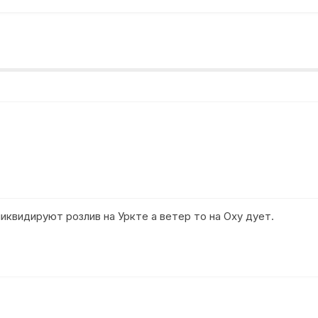
иквидируют розлив на Уркте а ветер то на Оху дует.