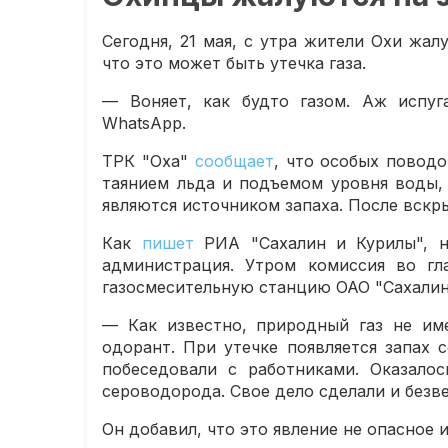
Сегодня, 21 мая, с утра жители Охи жал
что это может быть утечка газа.
— Воняет, как будто газом. Аж испуг
WhatsApp.
ТРК "Оха"
сообщает
, что особых поводо
таянием льда и подъемом уровня воды,
являются источником запаха. После вскр
Как
пишет
РИА "Сахалин и Курилы", н
администрация. Утром комиссия во гл
газосмесительную станцию ОАО "Сахалиноб
— Как известно, природный газ не име
одорант. При утечке появляется запах 
побеседовали с работниками. Оказало
сероводорода. Свое дело сделали и безве
Он добавил, что это явление не опасное 