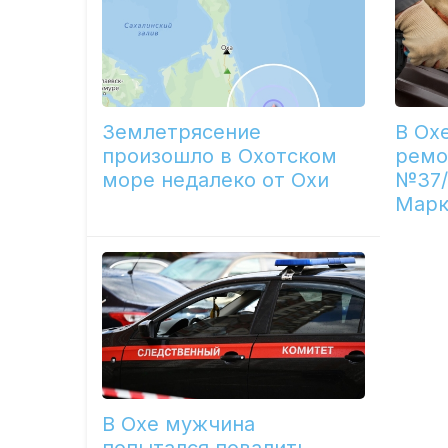
Землетрясение
В Ох
произошло в Охотском
ремо
море недалеко от Охи
№37/
Марк
В Охе мужчина
попытался повалить