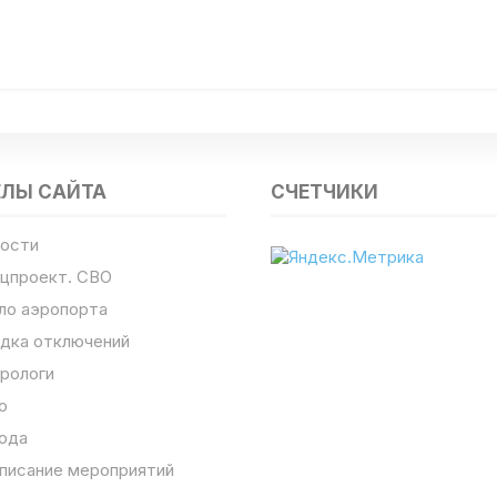
ЕЛЫ САЙТА
СЧЕТЧИКИ
ости
цпроект. СВО
ло аэропорта
дка отключений
рологи
о
ода
писание мероприятий