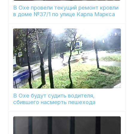
В Охе провели текущий ремонт кровли
в доме №37/1 по улице Карла Маркса
В Охе будут судить водителя,
сбившего насмерть пешехода