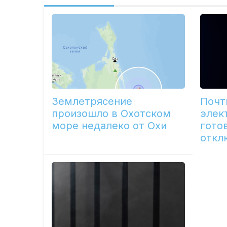
Землетрясение
Почт
произошло в Охотском
элек
море недалеко от Охи
гото
откл