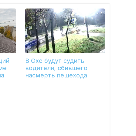
щий
В Охе будут судить
ме
водителя, сбившего
ла
насмерть пешехода