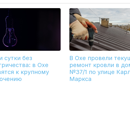
и сутки без
В Охе провели теку
тричества: в Охе
ремонт кровли в до
вятся к крупному
№37/1 по улице Кар
ючению
Маркса