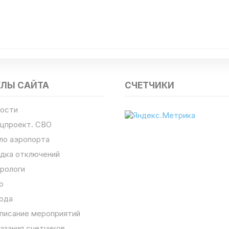
ЕЛЫ САЙТА
СЧЕТЧИКИ
ости
цпроект. СВО
ло аэропорта
дка отключений
рологи
о
ода
писание мероприятий
азания счетчиков