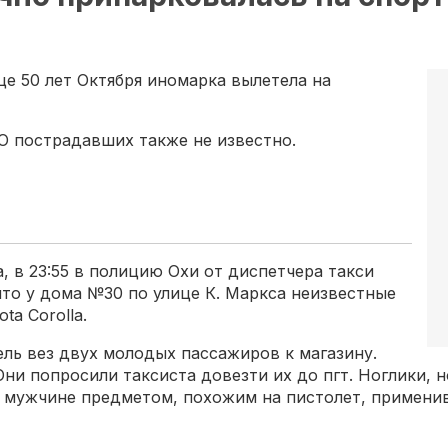
це 50 лет Октября иномарка вылетела на
О пострадавших также не известно.
та, в 23:55 в полицию Охи от диспетчера такси
то у дома №30 по улице К. Маркса неизвестные
ta Corolla.
ль вез двух молодых пассажиров к магазину.
ни попросили таксиста довезти их до пгт. Ноглики, но
я мужчине предметом, похожим на пистолет, применив