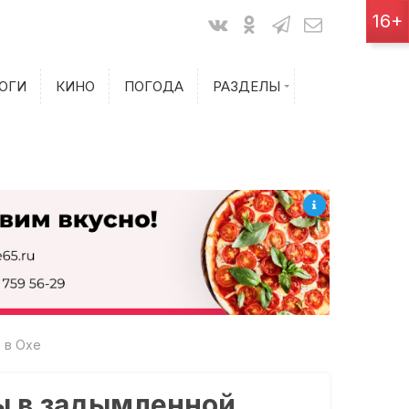
Показания счетчиков
16+
Билеты на самолет
ОГИ
КИНО
ПОГОДА
РАЗДЕЛЫ
Билеты на поезд
 в Охе
ты в задымленной