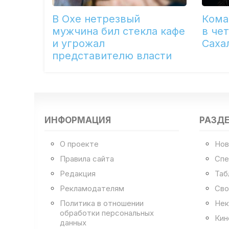
В Охе нетрезвый
Кома
мужчина бил стекла кафе
в че
и угрожал
Саха
представителю власти
ИНФОРМАЦИЯ
РАЗД
О проекте
Нов
Правила сайта
Спе
Редакция
Таб
Рекламодателям
Сво
Политика в отношении
Нек
обработки персональных
Кин
данных