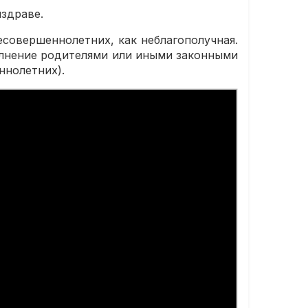
нздраве.
есовершеннолетних, как неблагополучная.
олнение родителями или иными законными
ннолетних).