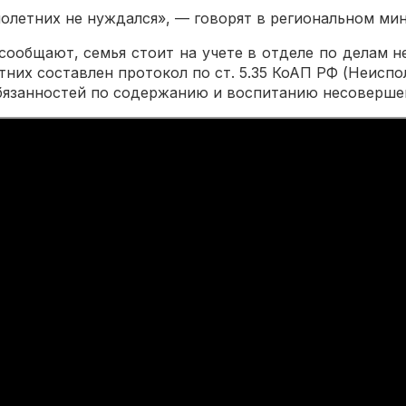
олетних не нуждался», — говорят в региональном ми
ообщают, семья стоит на учете в отделе по делам н
них составлен протокол по ст. 5.35 КоАП РФ (Неисп
бязанностей по содержанию и воспитанию несоверше