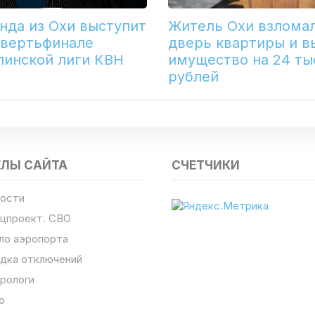
нда из Охи выступит
Житель Охи взлома
твертьфинале
дверь квартиры и в
линской лиги КВН
имущество на 24 ты
рублей
ЕЛЫ САЙТА
СЧЕТЧИКИ
ости
цпроект. СВО
ло аэропорта
дка отключений
рологи
о