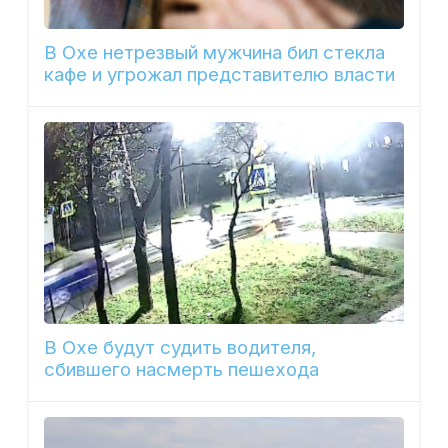
В Охе нетрезвый мужчина бил стекла
кафе и угрожал представителю власти
В Охе будут судить водителя,
сбившего насмерть пешехода