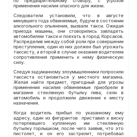
по предварительному сговору, с угрозой
применения насилия опасного для жизни.
Следователи установили, что в августе
минувшего года обвиняемые, будучи в состоянии
алкогольного опьянения, вызвали такси. Ожидая
приезда машины, они сговорились завладеть
автомобилем такси и поехать в город Корсаков.
Распределив между собой роли при совершении
преступления, один из них должен был угрожать
таксисту, а второй в случае оказания водителем
сопротивления применить к нему физическую
силу.
Следуя задуманному злоумышленники попросили
таксиста остановиться у местного магазина.
Желая найти предмет, пригодный для угрозы
применения насилия обвиняемые приобрели в
магазине стеклянную бутылку пива, сели в
автомобиль и продолжили движение к месту
назначения.
Когда водитель прибыл по указанному ему
адресу, один из фигурантов приставил к виску
потерпевшего купленную им стеклянную
бутылку горлышком, после чего заявив, что это
пистолет, и он его застрелит, потребовал