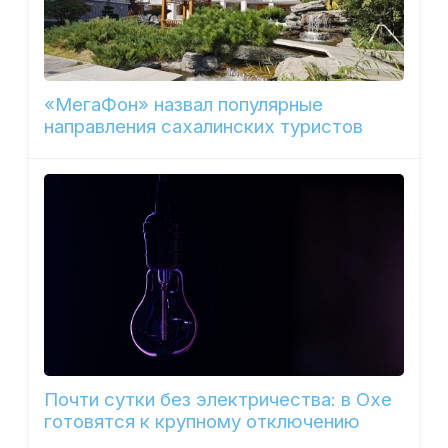
«МегаФон» назвал популярные
направления сахалинских туристов
Почти сутки без электричества: в Охе
готовятся к крупному отключению