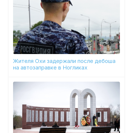
Жителя Охи задержали после дебоша
на автозаправке в Ногликах