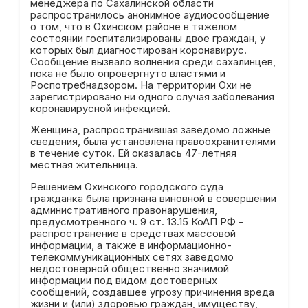
менеджера по Сахалинской области
распространилось анонимное аудиосообщение
о том, что в Охинском районе в тяжелом
состоянии госпитализированы двое граждан, у
которых был диагностирован коронавирус.
Сообщение вызвало волнения среди сахалинцев,
пока не было опровергнуто властями и
Роспотребнадзором. На территории Охи не
зарегистрировано ни одного случая заболевания
коронавирусной инфекцией.
Женщина, распространившая заведомо ложные
сведения, была установлена правоохранителями
в течение суток. Ей оказалась 47-летняя
местная жительница.
Решением Охинского городского суда
гражданка была признана виновной в совершении
административного правонарушения,
предусмотренного ч. 9 ст. 13.15 КоАП РФ -
распространение в средствах массовой
информации, а также в информационно-
телекоммуникационных сетях заведомо
недостоверной общественно значимой
информации под видом достоверных
сообщений, создавшее угрозу причинения вреда
жизни и (или) здоровью граждан, имуществу,