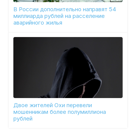
В России дополнительно направят 54
миллиарда рублей на расселение
аварийного жилья
Двое жителей Охи перевели
мошенникам более полумиллиона
рублей