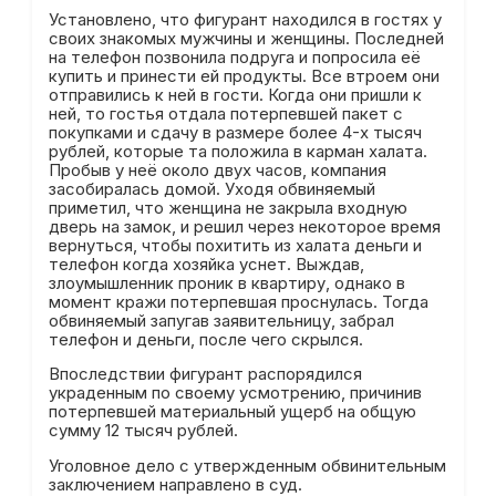
Установлено, что фигурант находился в гостях у
своих знакомых мужчины и женщины. Последней
на телефон позвонила подруга и попросила её
купить и принести ей продукты. Все втроем они
отправились к ней в гости. Когда они пришли к
ней, то гостья отдала потерпевшей пакет с
покупками и сдачу в размере более 4-х тысяч
рублей, которые та положила в карман халата.
Пробыв у неё около двух часов, компания
засобиралась домой. Уходя обвиняемый
приметил, что женщина не закрыла входную
дверь на замок, и решил через некоторое время
вернуться, чтобы похитить из халата деньги и
телефон когда хозяйка уснет. Выждав,
злоумышленник проник в квартиру, однако в
момент кражи потерпевшая проснулась. Тогда
обвиняемый запугав заявительницу, забрал
телефон и деньги, после чего скрылся.
Впоследствии фигурант распорядился
украденным по своему усмотрению, причинив
потерпевшей материальный ущерб на общую
сумму 12 тысяч рублей.
Уголовное дело с утвержденным обвинительным
заключением направлено в суд.