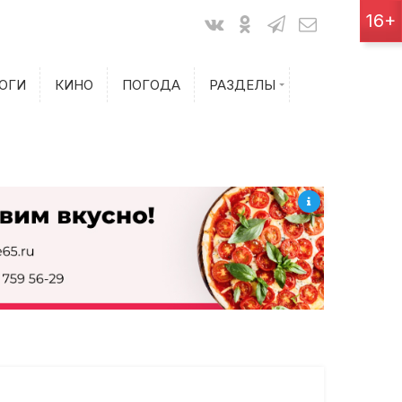
Показания счетчиков
16+
Билеты на самолет
ОГИ
КИНО
ПОГОДА
РАЗДЕЛЫ
Билеты на поезд