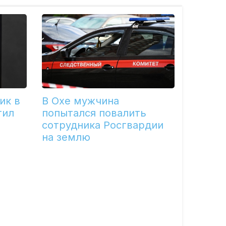
ик в
В Охе мужчина
тил
попытался повалить
сотрудника Росгвардии
на землю