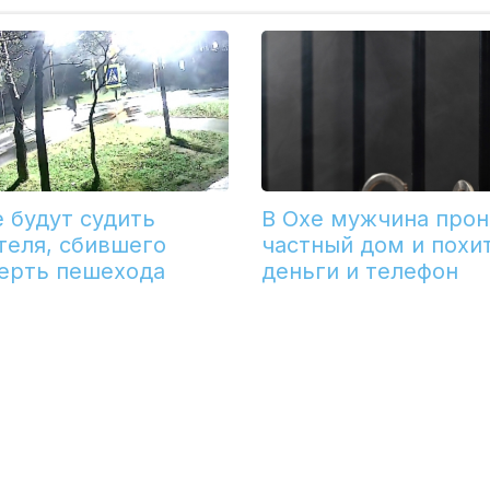
е будут судить
В Охе мужчина прон
теля, сбившего
частный дом и похи
ерть пешехода
деньги и телефон