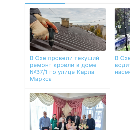
В Охе провели текущий
В Ох
ремонт кровли в доме
води
№37/1 по улице Карла
насм
Маркса