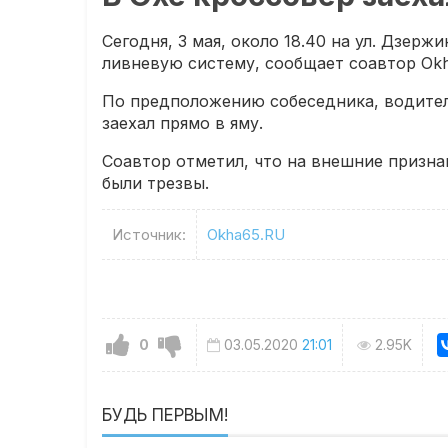
Сегодня, 3 мая, около 18.40 на ул. Дзерж
ливневую систему, сообщает соавтор Okh
По предположению собеседника, водител
заехал прямо в яму.
Соавтор отметил, что на внешние призна
были трезвы.
Источник:
Okha65.RU
0
03.05.2020
21:01
2.95K
БУДЬ ПЕРВЫМ!