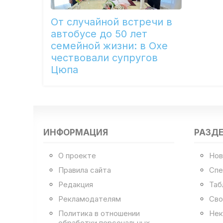
От случайной встречи в
автобусе до 50 лет
семейной жизни: в Охе
чествовали супругов
Цюпа
ИНФОРМАЦИЯ
РАЗД
О проекте
Нов
Правила сайта
Спе
Редакция
Таб
Рекламодателям
Сво
Политика в отношении
Нек
обработки персональных