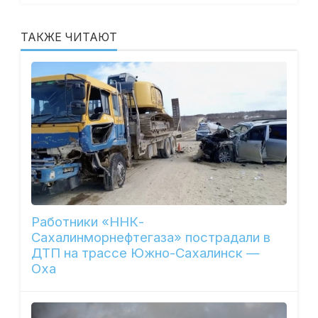
ТАКЖЕ ЧИТАЮТ
Работники «ННК-
Сахалинморнефтегаза» пострадали в
ДТП на трассе Южно-Сахалинск —
Оха