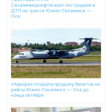
Сахалинморнефтегаза» пострадали в
ДТП на трассе Южно-Сахалинск —
Оха
«Аврора» открыла продажу билетов на
рейсы Южно-Сахалинск — Оха до
конца октября