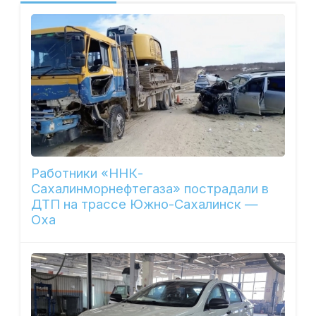
Работники «ННК-
Сахалинморнефтегаза» пострадали в
ДТП на трассе Южно-Сахалинск —
Оха