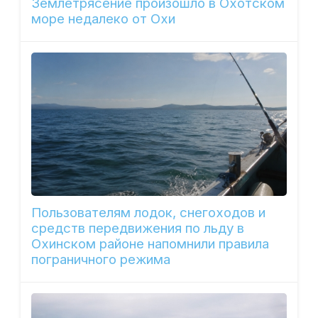
Землетрясение произошло в Охотском
море недалеко от Охи
Пользователям лодок, снегоходов и
средств передвижения по льду в
Охинском районе напомнили правила
пограничного режима