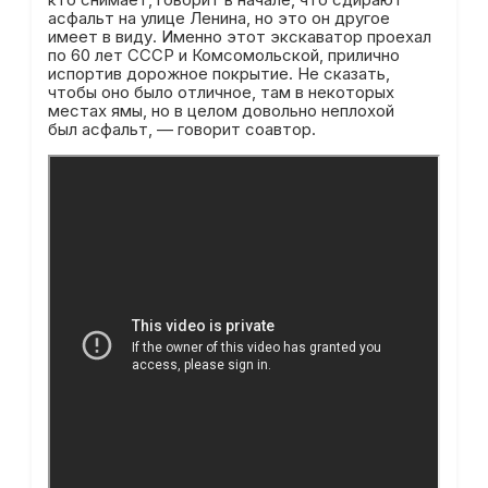
асфальт на улице Ленина, но это он другое
имеет в виду. Именно этот экскаватор проехал
по 60 лет СССР и Комсомольской, прилично
испортив дорожное покрытие. Не сказать,
чтобы оно было отличное, там в некоторых
местах ямы, но в целом довольно неплохой
был асфальт, — говорит соавтор.