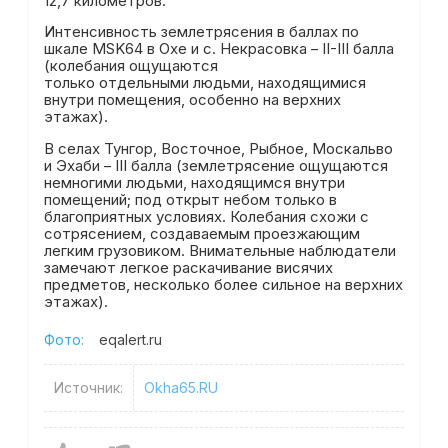
12,7 километров.
Интенсивность землетрясения в баллах по
шкале MSK64 в Охе и с. Некрасовка – II-III балла
(колебания ощущаются
только отдельными людьми, находящимися
внутри помещения, особенно на верхних
этажах).
В селах Тунгор, Восточное, Рыбное, Москальво
и Эхаби – III балла (землетрясение ощущаются
немногими людьми, находящимся внутри
помещений; под открыт небом только в
благоприятных условиях. Колебания схожи с
сотрясением, создаваемым проезжающим
легким грузовиком. Внимательные наблюдатели
замечают легкое раскачивание висячих
предметов, несколько более сильное на верхних
этажах).
Фото:
eqalert.ru
Источник:
Okha65.RU