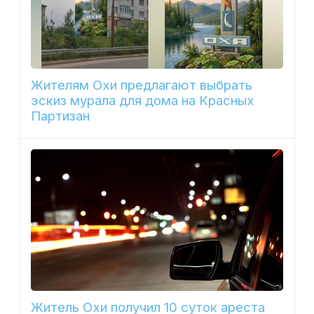
Жителям Охи предлагают выбрать
эскиз мурала для дома на Красных
Партизан
Житель Охи получил 10 суток ареста