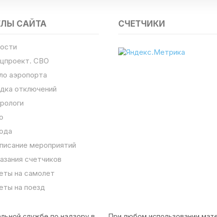
ЕЛЫ САЙТА
СЧЕТЧИКИ
ости
цпроект. СВО
ло аэропорта
дка отключений
рологи
о
ода
писание мероприятий
азания счетчиков
еты на самолет
еты на поезд
льной службе по надзору в
При любом использовании мате