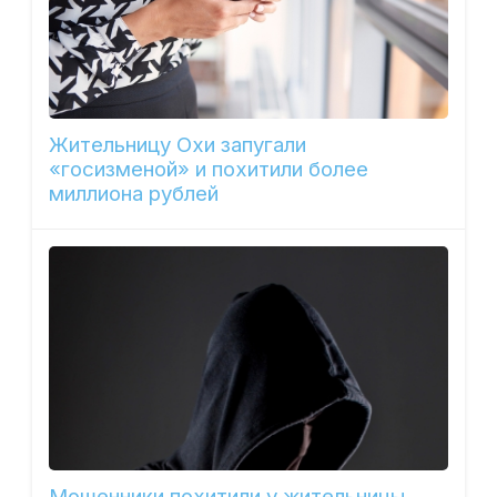
Жительницу Охи запугали
«госизменой» и похитили более
миллиона рублей
Мошенники похитили у жительницы