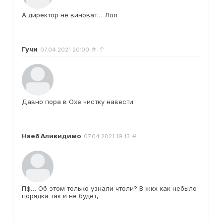
А директор не виноват… Лол
Гучи
#
↑
07.04.2021
20:00
Давно пора в Охе чистку навести
Наеб Аливидимо
#
07.04.2021
19:13
Пф… Об этом только узнали чтоли? В жкх как небыло
порядка так и не будет,