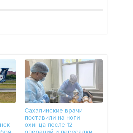
Сахалинские врачи
поставили на ноги
нск
охинца после 12
ября
операций и пересадки