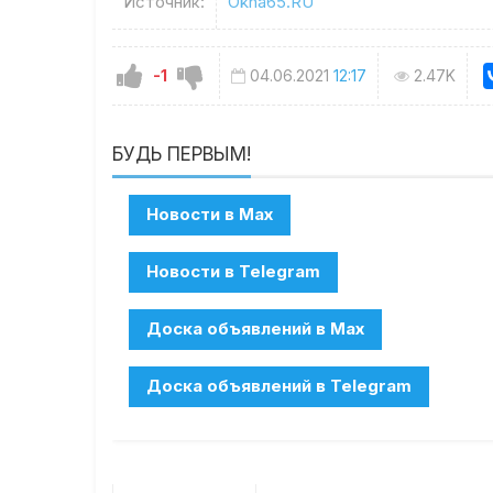
Источник:
Okha65.RU
-1
04.06.2021
12:17
2.47K
БУДЬ ПЕРВЫМ!