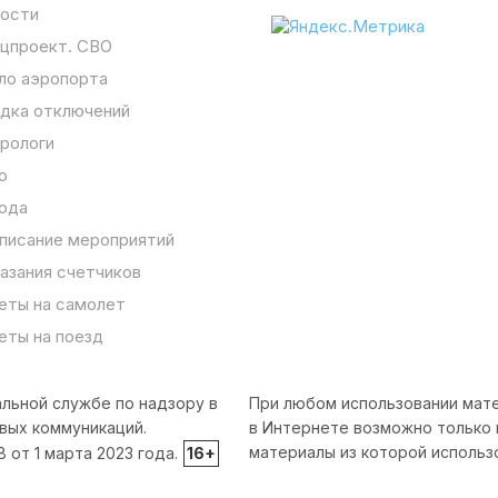
ости
цпроект. СВО
ло аэропорта
дка отключений
рологи
о
ода
писание мероприятий
азания счетчиков
еты на самолет
еты на поезд
льной службе по надзору в
При любом использовании мате
вых коммуникаций.
в Интернете возможно только 
материалы из которой использ
от 1 марта 2023 года.
16+