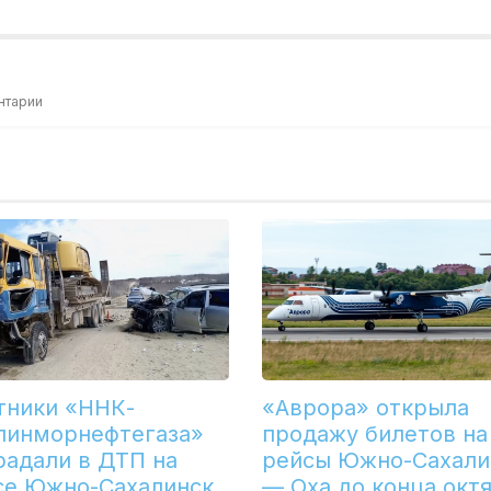
нтарии
тники «ННК-
«Аврора» открыла
линморнефтегаза»
продажу билетов на
радали в ДТП на
рейсы Южно-Сахали
се Южно-Сахалинск
— Оха до конца окт