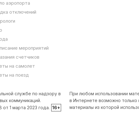
ло аэропорта
дка отключений
рологи
о
ода
писание мероприятий
азания счетчиков
еты на самолет
еты на поезд
льной службе по надзору в
При любом использовании мате
вых коммуникаций.
в Интернете возможно только 
материалы из которой использ
от 1 марта 2023 года.
16+