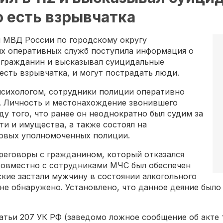
о есть взрывчатка
л МВД России по городскому округу
ых оперативных служб поступила информация о
л гражданин и высказывал суицидальные
 есть взрывчатка, и могут пострадать люди.
 психологом, сотрудники полиции оперативно
я. Личность и местонахождение звонившего
у того, что ранее он неоднократно был судим за
и и имущества, а также состоял на
ковых уполномоченных полиции.
реговоры с гражданином, который отказался
 совместно с сотрудниками МЧС был обеспечен
кие застали мужчину в состоянии алкогольного
не обнаружено. Установлено, что данное деяние было
татьи 207 УК РФ (заведомо ложное сообщение об акте 