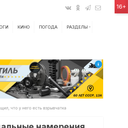
Показания счетчиков
16+
Билеты на самолет
ОГИ
КИНО
ПОГОДА
РАЗДЕЛЫ
Билеты на поезд
щил, что у него есть взрывчатка
идальные намерения.