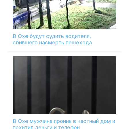
В Охе будут судить водителя,
сбившего насмерть пешехода
В Охе мужчина проник в частный дом и
похитил деньги и телефон