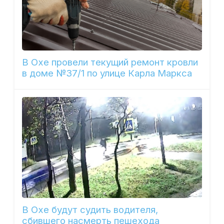
В Охе провели текущий ремонт кровли
в доме №37/1 по улице Карла Маркса
В Охе будут судить водителя,
сбившего насмерть пешехода