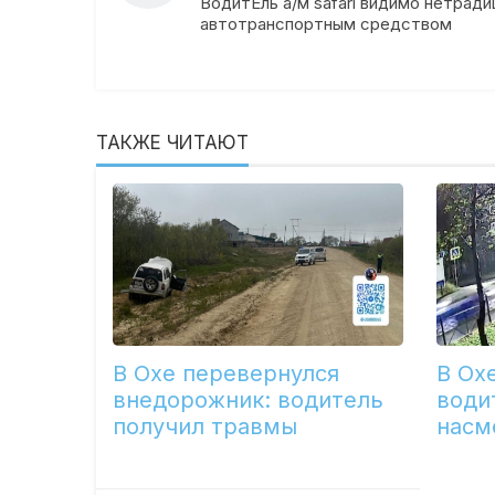
ВодитЕль а/м safari видимо нетрад
автотранспортным средством
ТАКЖЕ ЧИТАЮТ
В Охе перевернулся
В Ох
внедорожник: водитель
води
получил травмы
насм