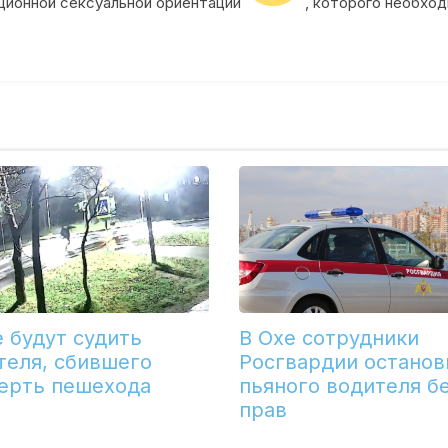
иционной сексуальной ориентации
, которого необхо
е будут судить
В Охе сотрудники
теля, сбившего
Росгвардии останов
ерть пешехода
пьяного водителя б
прав