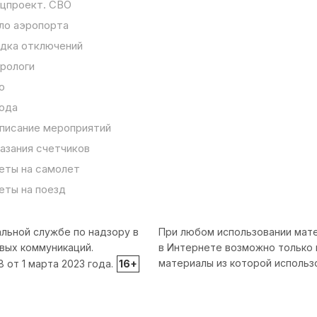
цпроект. СВО
ло аэропорта
дка отключений
рологи
о
ода
писание мероприятий
азания счетчиков
еты на самолет
еты на поезд
льной службе по надзору в
При любом использовании мате
вых коммуникаций.
в Интернете возможно только 
материалы из которой использ
от 1 марта 2023 года.
16+