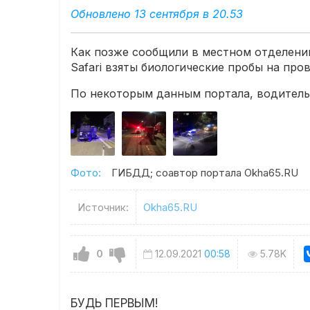
Обновлено 13 сентября в 20.53
Как позже сообщили в местном отделени
Safari взяты биологические пробы на пр
По некоторым данным портала, водитель 
Фото:
ГИБДД; соавтор портала Okha65.RU
Источник:
Okha65.RU
0
12.09.2021
00:58
5.78K
БУДЬ ПЕРВЫМ!