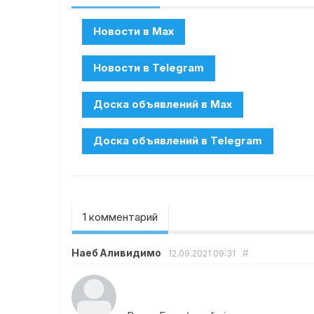
1 комментарий
Наеб Аливидимо
#
12.09.2021
09:31