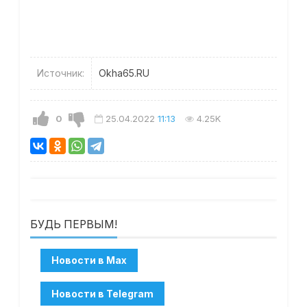
Источник:
Okha65.RU
0
25.04.2022
11:13
4.25K
БУДЬ ПЕРВЫМ!