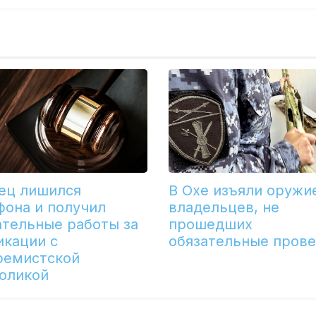
ец лишился
В Охе изъяли оружи
фона и получил
владельцев, не
ательные работы за
прошедших
икации с
обязательные пров
ремистской
оликой