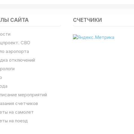
ЕЛЫ САЙТА
СЧЕТЧИКИ
ости
цпроект. СВО
ло аэропорта
дка отключений
рологи
о
ода
писание мероприятий
азания счетчиков
еты на самолет
еты на поезд