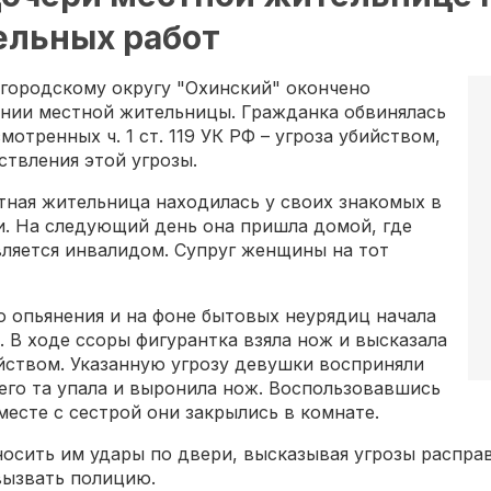
тельных работ
городскому округу "Охинский" окончено
ении местной жительницы. Гражданка обвинялась
отренных ч. 1 ст. 119 УК РФ – угроза убийством,
ствления этой угрозы.
стная жительница находилась у своих знакомых в
ки. На следующий день она пришла домой, где
является инвалидом. Супруг женщины на тот
о опьянения и на фоне бытовых неурядиц начала
. В ходе ссоры фигурантка взяла нож и высказала
йством. Указанную угрозу девушки восприняли
чего та упала и выронила нож. Воспользовавшись
месте с сестрой они закрылись в комнате.
носить им удары по двери, высказывая угрозы распра
вызвать полицию.