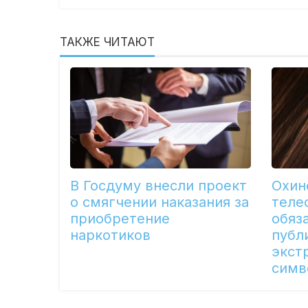
ТАКЖЕ ЧИТАЮТ
В Госдуму внесли проект
Охин
о смягчении наказания за
теле
приобретение
обяз
наркотиков
публ
экст
симв