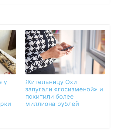
е у
Жительницу Охи
запугали «госизменой» и
похитили более
ерки
миллиона рублей