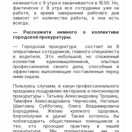
начинается с 9 утра и заканчивается в 18.00. Но,
фактически с 8 утра все сотрудники уже на
работе, а время завершения рабочего дня
зависит от количества работы, а она есть
всегда.
—
Расскажите немного о коллективе
городской прокуратуры.
— Городская прокуратура состоит из 8
оперативных сотрудников, главного специалиста
и водителя. Это небольшой, но слаженный
коллектив единомышленников, опытных
профессионалов своего дела, способные и
эффективно выполняющие поставленные перед
ними задачи.
Пользуясь случаем, в канун профессионального
праздника поздравляю ветеранов и пенсионеров
прокуратуры – Татьяну Александровну Трошину,
Тимофея Александровича Черчесова, Наталью
Шаитовну Субботину, Олега Владимировича
Бородулина. Желаю крепкого здоровья,
благополучия и удачи! Также хотелось бы
поблагодарить общественных помощников и
тех, кто проходил практику в нашей
прокуратуре. Мы признательны им за