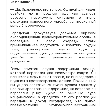
изменилась?
— Да, браконьерство вопрос больной для нашег
орайона, но в прошлом году нам удалось
серьезно переломить ситуацию в плане
взыскания нанесенного ущерба за незаконный
вылов биоресурсов.
Городская прокуратура должным образом
скоординировала правоохранительные органы, а
последние в свою очередь стали
принципиальнее подходить к изъятию орудий
лова, транспортных средств, лодок у
подозреваемых для дальнейшего возмещения
ущерба за счет реализации указанных
предметов.
Всем памятен случай задержания охинца,
который перевозил два экземпляра калуги. Он
попытался скрыться от погони, но был задержан
и уличен в противоправном деянии. Причиненный
им ущерб составил 25 тысяч рублей. Однако у
нее был арестован внедорожник, на котором он
перевозил рыбу. Джип по решению суда
конфисковали, а средства от его реализации
передали в доход государства, что прямо
предусмотрено уголовно-процессуальным