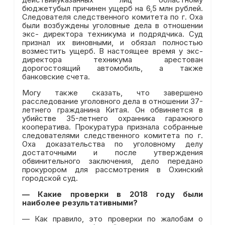
действийуказанных лиц областному
бюджетубыл причинен ущерб на 6,5 млн рублей.
Следователя следственного комитета по г. Оха
были возбуждены уголовные дела в отношении
экс- директора техникума и подрядчика. Суд
признал их виновными, и обязал полностью
возместить ущерб. В настоящее время у экс-
директора техникума арестован
дорогостоящий автомобиль, а также
банковские счета.
Могу также сказать, что завершено
расследование уголовного дела в отношении 37-
летнего гражданина Китая. Он обвиняется в
убийстве 35-летнего охранника гаражного
кооператива. Прокуратура признала собранные
следователями следственного комитета по г.
Оха доказательства по уголовному делу
достаточными и после утверждения
обвинительного заключения, дело передано
прокурором для рассмотрения в Охинский
городской суд.
—
Какие проверки в 2018 году были
наиболее результативными?
— Как правило, это проверки по жалобам о