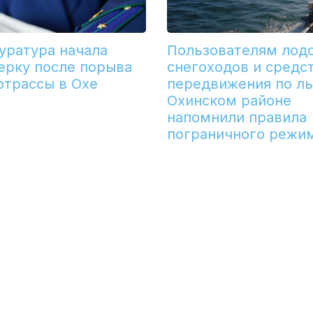
уратура начала
Пользователям лодо
ерку после порыва
снегоходов и средс
отрассы в Охе
передвижения по ль
Охинском районе
напомнили правила
пограничного режи