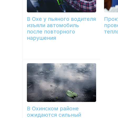
В Охе у пьяного водителя
Прок
изъяли автомобиль
пров
после повторного
тепл
нарушения
В Охинском районе
ожидаются сильный