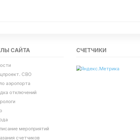
ЕЛЫ САЙТА
СЧЕТЧИКИ
ости
цпроект. СВО
ло аэропорта
дка отключений
рологи
о
ода
писание мероприятий
азания счетчиков