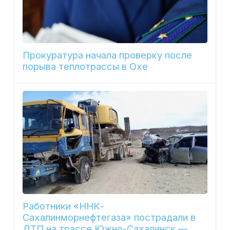
Прокуратура начала проверку после
порыва теплотрассы в Охе
Работники «ННК-
Сахалинморнефтегаза» пострадали в
ДТП на трассе Южно-Сахалинск —