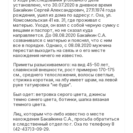
установлено, что 30.07.2020 в дневное время
Бакайкин Сергей Александрович, 27.11.1974 года
рождения, ушел из дома по адресу: г. Оха, ул.
Комсомольская 41 кв. 31, где проживал с
матерью. Уходя, он взял с собой черную сумку с
вещами и паспорт, но не сказал куда
направляется. До 08.08.2020 Бакайкин С.А.
созванивался с матерью и пояснял, что с ним
все в порядке. Однако, с 08.08.2020 мужчина
перестал выходить на связь и о его месте
нахождения ничего не известно.
Приметы разыскиваемого: на вид 45-50 лет,
славянской внешности, рост примерно 170-175
см., среднего телосложения, волосы светлые,
стрижка короткая, на лбу имеет шрам, на левой
руке татуировка "не буди".
Был одет: ветровка серого цвета, джинсы
темно синего цвета, ботинки, шапка вязаная
темного цвета.
Лиц, которым что-либо известно о месте
нахождения Бакайкина С.А., просьба обратиться
в следственный отдел по г. Оха по телефону 8
(42-437)3-09-29.