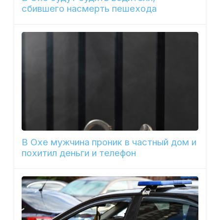
сбившего насмерть пешехода
В Охе мужчина проник в частный дом и
похитил деньги и телефон